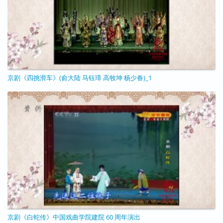
京剧《四挑滑车》(俞大陆 马钰璋 高牧坤 杨少春)_1
11/25/2020 - 10:45
京剧《白蛇传》中国戏曲学院建院 60 周年演出