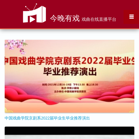
跳转到主要内容
今晚有戏
戏曲在线直播平台
中国戏曲学院京剧系2022届毕业生毕业推荐演出
12/22/2021 - 15:21