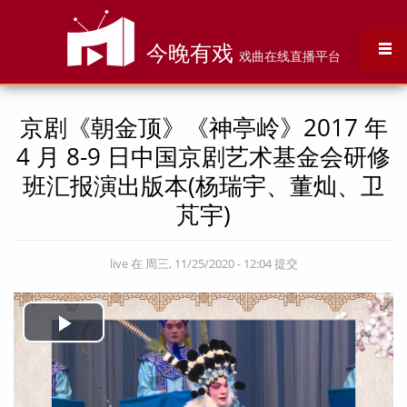
跳转到主要内容
今晚有戏
戏曲在线直播平台
京剧《朝金顶》《神亭岭》2017 年
4 月 8-9 日中国京剧艺术基金会研修
班汇报演出版本(杨瑞宇、董灿、卫
芃宇)
live
在 周三, 11/25/2020 - 12:04 提交
Play
Video