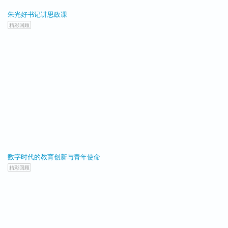
朱光好书记讲思政课
精彩回顾
数字时代的教育创新与青年使命
精彩回顾