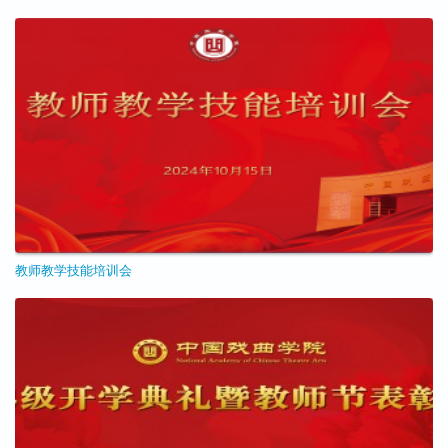
精彩回顾
教师教学技能培训会
精彩回顾