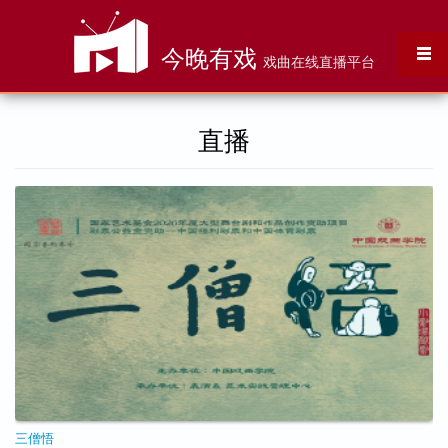
跳转到主要内容
今晚有戏
戏曲在线直播平台
直播
页面
三僧悟